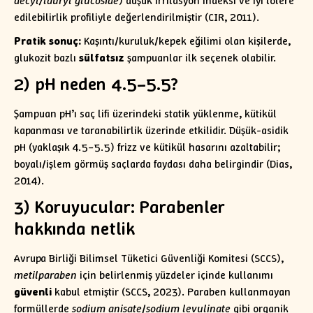
decyl/lauryl glucoside
) düşük irritasyon indeksi ve iyi tolere
edilebilirlik profiliyle değerlendirilmiştir (CIR, 2011).
Pratik sonuç:
Kaşıntı/kuruluk/kepek eğilimi olan kişilerde,
glukozit bazlı
sülfatsız
şampuanlar ilk seçenek olabilir.
2) pH neden 4.5–5.5?
Şampuan pH’ı saç lifi üzerindeki statik yüklenme, kütikül
kapanması ve taranabilirlik üzerinde etkilidir. Düşük-asidik
pH (yaklaşık 4.5–5.5) frizz ve kütikül hasarını azaltabilir;
boyalı/işlem görmüş saçlarda faydası daha belirgindir (Dias,
2014).
3) Koruyucular: Parabenler
hakkında netlik
Avrupa Birliği Bilimsel Tüketici Güvenliği Komitesi (SCCS),
metilparaben
için belirlenmiş yüzdeler içinde kullanımı
güvenli
kabul etmiştir (SCCS, 2023). Paraben kullanmayan
formüllerde
sodium anisate
/
sodium levulinate
gibi organik