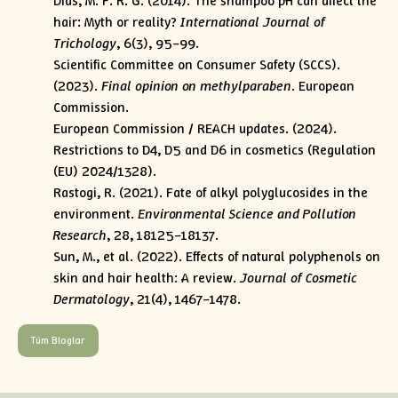
Dias, M. F. R. G. (2014). The shampoo pH can affect the
hair: Myth or reality?
International Journal of
Trichology
, 6(3), 95–99.
Scientific Committee on Consumer Safety (SCCS).
(2023).
Final opinion on methylparaben
. European
Commission.
European Commission / REACH updates. (2024).
Restrictions to D4, D5 and D6 in cosmetics (Regulation
(EU) 2024/1328).
Rastogi, R. (2021). Fate of alkyl polyglucosides in the
environment.
Environmental Science and Pollution
Research
, 28, 18125–18137.
Sun, M., et al. (2022). Effects of natural polyphenols on
skin and hair health: A review.
Journal of Cosmetic
Dermatology
, 21(4), 1467–1478.
Tüm Bloglar