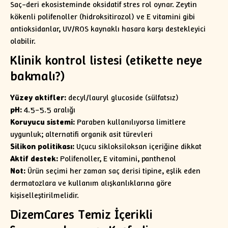
Saç–deri ekosisteminde oksidatif stres rol oynar. Zeytin
kökenli polifenoller (hidroksitirozol) ve E vitamini gibi
antioksidanlar, UV/ROS kaynaklı hasara karşı destekleyici
olabilir.
Klinik kontrol listesi (etikette neye
bakmalı?)
Yüzey aktifler:
decyl/lauryl glucoside (sülfatsız)
pH:
4.5–5.5 aralığı
Koruyucu sistemi:
Paraben kullanılıyorsa limitlere
uygunluk; alternatifi organik asit türevleri
Silikon politikası:
Uçucu sikloksiloksan içeriğine dikkat
Aktif destek:
Polifenoller, E vitamini, panthenol
Not:
Ürün seçimi her zaman saç derisi tipine, eşlik eden
dermatozlara ve kullanım alışkanlıklarına göre
kişiselleştirilmelidir.
DizemCares Temiz İçerikli