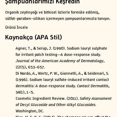
Şampuanlarımızı Keşfedin
Organik zeytinyağı ve bitkisel özlerle formüle edilmiş,
sülfat–paraben–silikon içermeyen şampuanlarımızla tanışın.
Ürünü İncele
Kaynakça (APA Stil)
Agner, T., & Serup, J. (1990). Sodium lauryl sulphate
for irritant patch testing—A dose-response study.
Journal of the American Academy of Dermatology
,
22(5), 653–657.
Di Nardo, A., Wertz, P. W., Giannetti, A., & Seidenari, S.
(1996). Sodium lauryl sulfate-induced irritant contact
dermatitis: A dose-response study.
Contact Dermatitis
,
34(1), 1–5.
Cosmetic Ingredient Review. (2011).
Safety Assessment
of Decyl Glucoside and Other Alkyl Glucosides
.
Washington, DC.