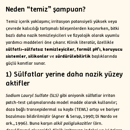
Neden “temiz” şampuan?
Temiz içerik yaklaşımı; irritasyon potansiyeli yüksek veya
çevrede kalıcılığı tartışmalı bileşenlerden kaçınırken, bitki
bazlı daha nazik temizleyicileri ve fizyolojik olarak uyumlu
yardımcı maddeleri öne çıkarır. Klinik literatür, özellikle
sülfatlı–sülfatsız temizleyiciler
,
formül pH’ı
,
koruyucu
sistemler
,
silikonlar
ve
sürdürülebilirlik
başlıklarında
güçlü kanıtlar sunar.
1) Sülfatlar yerine daha nazik yüzey
aktifler
Sodium Lauryl Sulfate (SLS)
gibi aniyonik sülfatlar irritan
patch-test çalışmalarında model madde olarak kullanılır;
doza bağlı transepidermal su kaybı (TEWL) artışı ve bariyer
bozulması bildirilmiştir (Agner & Serup, 1990; Di Nardo ve
ark., 1996). Buna karşın
alkil poliglukozitler
(örn.