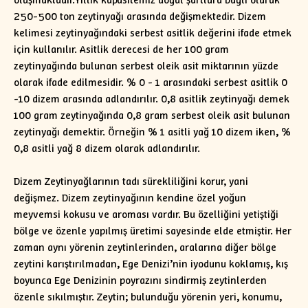
250-500 ton zeytinyağı arasında değişmektedir. Dizem
kelimesi zeytinyağındaki serbest asitlik değerini ifade etmek
için kullanılır. Asitlik derecesi de her 100 gram
zeytinyağında bulunan serbest oleik asit miktarının yüzde
olarak ifade edilmesidir. % 0 - 1 arasındaki serbest asitlik 0
-10 dizem arasında adlandırılır. 0,8 asitlik zeytinyağı demek
100 gram zeytinyağında 0,8 gram serbest oleik asit bulunan
zeytinyağı demektir. Örneğin % 1 asitli yağ 10 dizem iken, %
0,8 asitli yağ 8 dizem olarak adlandırılır.
Dizem Zeytinyağlarının tadı sürekliliğini korur, yani
değişmez. Dizem zeytinyağının kendine özel yoğun
meyvemsi kokusu ve aroması vardır. Bu özelliğini yetiştiği
bölge ve özenle yapılmış üretimi sayesinde elde etmiştir. Her
zaman aynı yörenin zeytinlerinden, aralarına diğer bölge
zeytini karıştırılmadan, Ege Denizi’nin iyodunu koklamış, kış
boyunca Ege Denizinin poyrazını sindirmiş zeytinlerden
özenle sıkılmıştır. Zeytin; bulunduğu yörenin yeri, konumu,