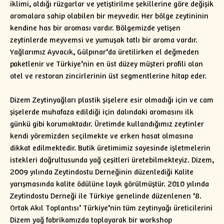
iklimi, aldığı rüzgarlar ve yetiştirilme şekillerine göre değişik
aromalara sahip olabilen bir meyvedir. Her bölge zeytininin
kendine has bir aroması vardır. Bölgemizde yetişen
zeytinlerde meyvemsi ve yumuşak tatlı bir aroma vardır.
Yağlarımız Ayvacık, Gülpınar‘da üretilirken el değmeden
paketlenir ve Türkiye’nin en üst düzey müşteri profili olan
otel ve restoran zincirlerinin üst segmentlerine hitap eder.
Dizem Zeytinyağları plastik şişelere esir olmadığı için ve cam
şişelerde muhafaza edildiği için dalındaki aromasını ilk
günkü gibi korumaktadır. Üretimde kullandığımız zeytinler
kendi yöremizden seçilmekte ve erken hasat olmasına
dikkat edilmektedir. Butik üretimimiz sayesinde işletmelerin
istekleri doğrultusunda yağ çeşitleri üretebilmekteyiz. Dizem,
2009 yılında Zeytindostu Derneğinin düzenlediği Kalite
yarışmasında kalite ödülüne layık görülmüştür. 2010 yılında
Zeytindostu Derneği ile Türkiye genelinde düzenlenen ‘8.
Ortak Akıl Toplantısı’ Türkiye’nin tüm zeytinyağı üreticilerini
Dizem yağ fabrikamızda toplayarak bir workshop