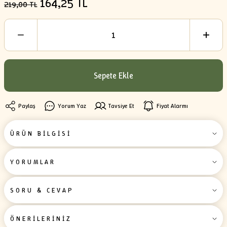
164,25 TL
219,00 TL
Sepete Ekle
Paylaş
Yorum Yaz
Tavsiye Et
Fiyat Alarmı
ÜRÜN BİLGİSİ
YORUMLAR
SORU & CEVAP
ÖNERİLERİNİZ