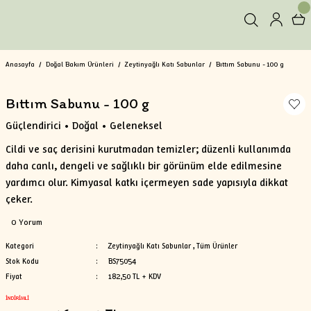
Anasayfa
Doğal Bakım Ürünleri
Zeytinyağlı Katı Sabunlar
Bıttım Sabunu - 100 g
Bıttım Sabunu - 100 g
Güçlendirici • Doğal • Geleneksel
Cildi ve saç derisini kurutmadan temizler; düzenli kullanımda
daha canlı, dengeli ve sağlıklı bir görünüm elde edilmesine
yardımcı olur. Kimyasal katkı içermeyen sade yapısıyla dikkat
çeker.
0 Yorum
Kategori
Zeytinyağlı Katı Sabunlar
,
Tüm Ürünler
Stok Kodu
BS75054
Fiyat
182,50 TL + KDV
İNDİRİMLİ