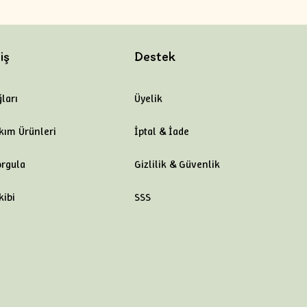
iş
Destek
ları
Üyelik
kım Ürünleri
İptal & İade
orgula
Gizlilik & Güvenlik
kibi
SSS