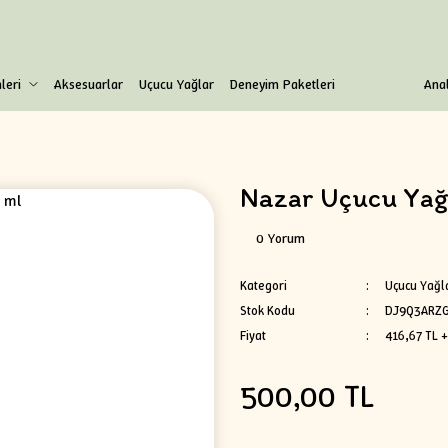
leri
Aksesuarlar
Uçucu Yağlar
Deneyim Paketleri
Anal
Nazar Uçucu Yağ 
0 Yorum
Kategori
Uçucu Yağl
Stok Kodu
DJ9Q3ARZG
Fiyat
416,67 TL 
500,00 TL