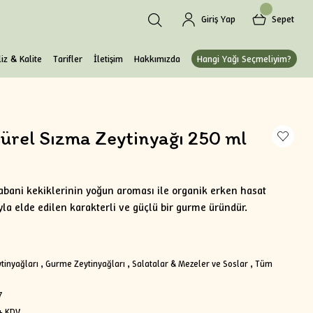
Giriş Yap
Sepet
iz & Kalite
Tarifler
İletişim
Hakkımızda
Hangi Yağı Seçmeliyim?
türel Sızma Zeytinyağı 250 ml
yabani kekiklerinin yoğun aroması ile organik erken hasat
ıyla elde edilen karakterli ve güçlü bir gurme üründür.
tinyağları
,
Gurme Zeytinyağları
,
Salatalar & Mezeler ve Soslar
,
Tüm
7
+ KDV