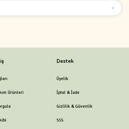
iş
Destek
ları
Üyelik
kım Ürünleri
İptal & İade
orgula
Gizlilik & Güvenlik
kibi
SSS