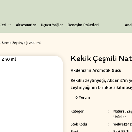
leri
Aksesuarlar
Uçucu Yağlar
Deneyim Paketleri
Anal
el Sızma Zeytinyağı 250 ml
Kekik Çeşnili Na
Akdeniz’in Aromatik Gücü
Kekikli zeytinyağı, Akdeniz’in 
zeytinyağının birlikte sıkılmas
0 Yorum
Kategori
Naturel Zey
Ürünler
Stok Kodu
wefw31241
Fiyat
544,55 TL 