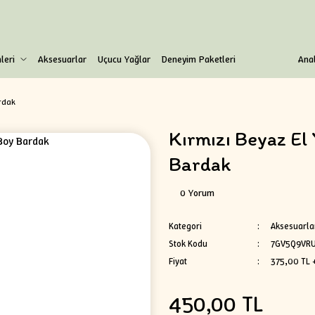
leri
Aksesuarlar
Uçucu Yağlar
Deneyim Paketleri
Anal
rdak
Kırmızı Beyaz El
Bardak
0 Yorum
Kategori
Aksesuarla
Stok Kodu
7GV5Q9VRU
Fiyat
375,00 TL 
450,00 TL