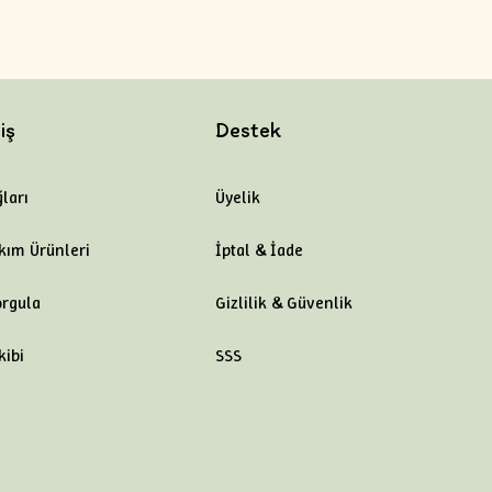
iş
Destek
ları
Üyelik
kım Ürünleri
İptal & İade
orgula
Gizlilik & Güvenlik
kibi
SSS