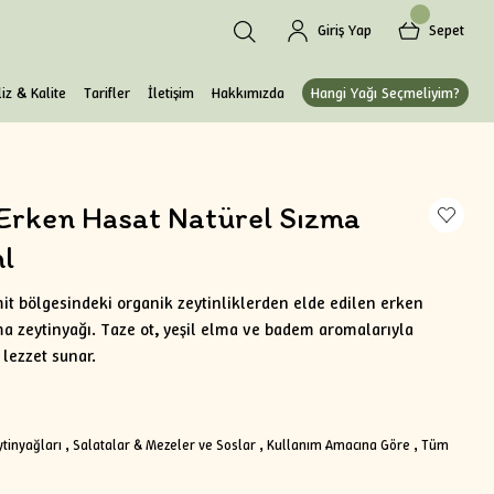
Giriş Yap
Sepet
iz & Kalite
Tarifler
İletişim
Hakkımızda
Hangi Yağı Seçmeliyim?
 Erken Hasat Natürel Sızma
l
it bölgesindeki organik zeytinliklerden elde edilen erken
ma zeytinyağı. Taze ot, yeşil elma ve badem aromalarıyla
 lezzet sunar.
tinyağları
,
Salatalar & Mezeler ve Soslar
,
Kullanım Amacına Göre
,
Tüm