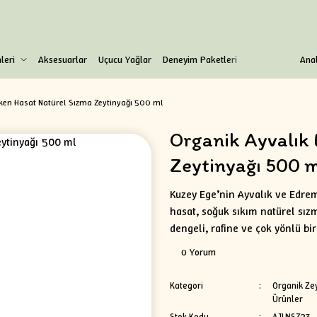
leri
Aksesuarlar
Uçucu Yağlar
Deneyim Paketleri
Anal
rken Hasat Natürel Sızma Zeytinyağı 500 ml
Organik Ayvalık
Zeytinyağı 500 m
Kuzey Ege’nin Ayvalık ve Edrem
hasat, soğuk sıkım natürel sız
dengeli, rafine ve çok yönlü bir
0 Yorum
Kategori
Organik Zey
Ürünler
Stok Kodu
AJLNSZ23