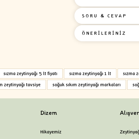
SORU & CEVAP
ÖNERİLERİNİZ
sızma zeytinyağı 5 lt fiyatı
sızma zeytinyağı 1 lt
sızma ze
m zeytinyağı tavsiye
soğuk sıkım zeytinyağı markaları
soğ
Dizem
Alışver
Hikayemiz
Zeytinyağ