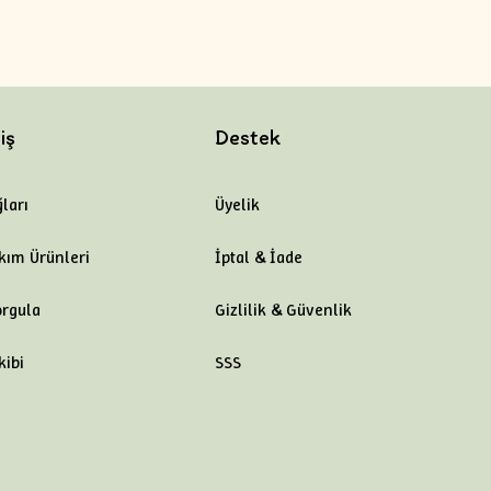
iş
Destek
ları
Üyelik
kım Ürünleri
İptal & İade
orgula
Gizlilik & Güvenlik
kibi
SSS