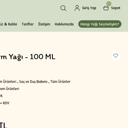
Giriş Yap
Sepet
iz & Kalite
Tarifler
İletişim
Hakkımızda
Hangi Yağı Seçmeliyim?
m Yağı - 100 ML
m Ürünleri
,
Saç ve Duş Bakımı
,
Tüm Ürünler
kım Ürünleri
FK
 + KDV
TL