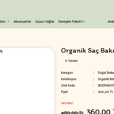
leri
Aksesuarlar
Uçucu Yağlar
Deneyim Paketleri
Anal
Organik Saç Bakı
0 Yorum
Kategori
Doğal Bakı
Koleksiyon
Organik Ba
Stok Kodu
WCDFHEUY
Fiyat
400,00 TL
İNDİRİMLİ
360,00 
480,00 TL