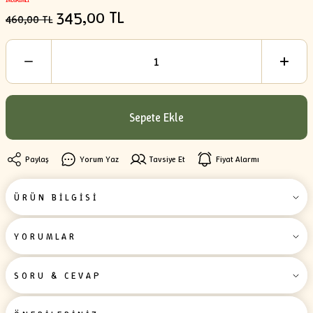
İNDİRİMLİ
345,00 TL
460,00 TL
Sepete Ekle
Paylaş
Yorum Yaz
Tavsiye Et
Fiyat Alarmı
ÜRÜN BİLGİSİ
YORUMLAR
SORU & CEVAP