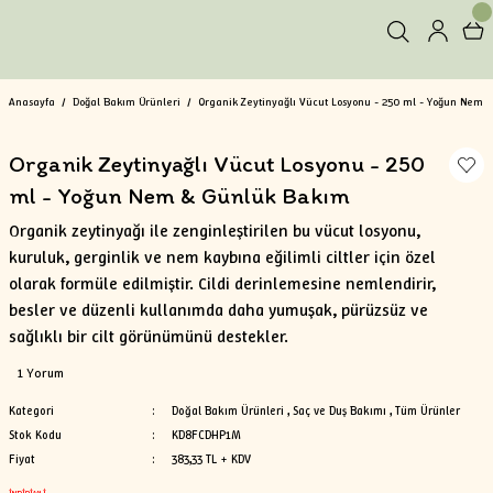
Anasayfa
Doğal Bakım Ürünleri
Organik Zeytinyağlı Vücut Losyonu - 250 ml - Yoğun Nem
Organik Zeytinyağlı Vücut Losyonu - 250
ml - Yoğun Nem & Günlük Bakım
Organik zeytinyağı ile zenginleştirilen bu vücut losyonu,
kuruluk, gerginlik ve nem kaybına eğilimli ciltler için özel
olarak formüle edilmiştir. Cildi derinlemesine nemlendirir,
besler ve düzenli kullanımda daha yumuşak, pürüzsüz ve
sağlıklı bir cilt görünümünü destekler.
1 Yorum
Kategori
Doğal Bakım Ürünleri
,
Saç ve Duş Bakımı
,
Tüm Ürünler
Stok Kodu
KD8FCDHP1M
Fiyat
383,33 TL + KDV