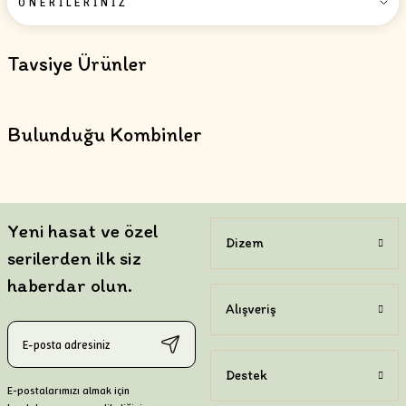
ÖNERİLERİNİZ
Tavsiye Ürünler
Bulunduğu Kombinler
Yeni hasat ve özel
Dizem
serilerden ilk siz
haberdar olun.
Alışveriş
İNDİRİMLİ
Destek
Lavanta Tanecikli Sabun - 100 g
E-postalarımızı almak için
Lavantanın doğal dokusuyla cildi nazikçe yenileyen bakım sabunu.