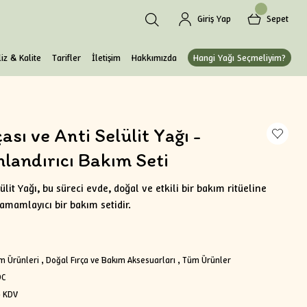
Giriş Yap
Sepet
iz & Kalite
Tarifler
İletişim
Hakkımızda
Hangi Yağı Seçmeliyim?
ası ve Anti Selülit Yağı -
anlandırıcı Bakım Seti
ülit Yağı, bu süreci evde, doğal ve etkili bir bakım ritüeline
amamlayıcı bir bakım setidir.
m Ürünleri
,
Doğal Fırça ve Bakım Aksesuarları
,
Tüm Ürünler
DC
+ KDV