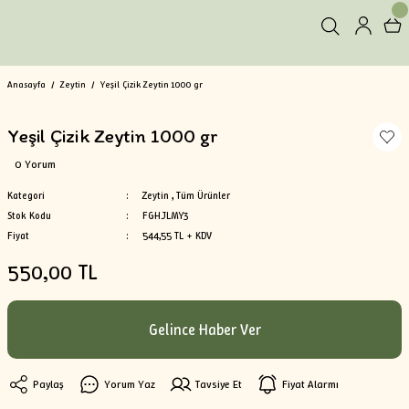
Anasayfa
Zeytin
Yeşil Çizik Zeytin 1000 gr
Yeşil Çizik Zeytin 1000 gr
0 Yorum
Kategori
Zeytin
,
Tüm Ürünler
Stok Kodu
FGHJLMY3
Fiyat
544,55 TL + KDV
550,00 TL
Gelince Haber Ver
Paylaş
Yorum Yaz
Tavsiye Et
Fiyat Alarmı