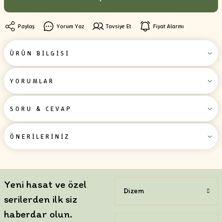
Paylaş
Yorum Yaz
Tavsiye Et
Fiyat Alarmı
ÜRÜN BİLGİSİ
YORUMLAR
SORU & CEVAP
ÖNERİLERİNİZ
Yeni hasat ve özel
Dizem
serilerden ilk siz
haberdar olun.