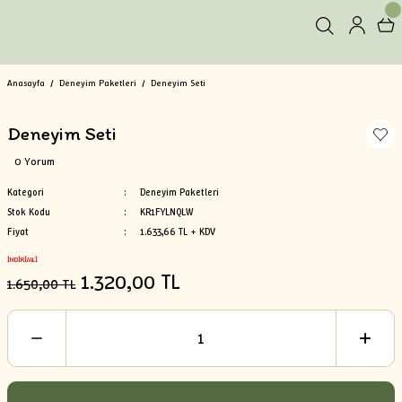
Anasayfa
Deneyim Paketleri
Deneyim Seti
Deneyim Seti
0 Yorum
Kategori
Deneyim Paketleri
Stok Kodu
KR1FYLNQLW
Fiyat
1.633,66 TL + KDV
İNDİRİMLİ
1.320,00 TL
1.650,00 TL