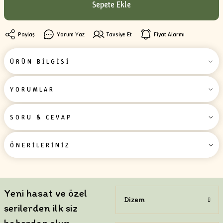
Sepete Ekle
Paylaş
Yorum Yaz
Tavsiye Et
Fiyat Alarmı
ÜRÜN BİLGİSİ
YORUMLAR
SORU & CEVAP
ÖNERİLERİNİZ
Yeni hasat ve özel
Dizem
serilerden ilk siz
haberdar olun.